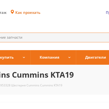
Как проехать
этаж
П
 купить
Компания
Двигатели
ns Cummins KTA19
4953328 Шестерня Cummins Cummins KTA19