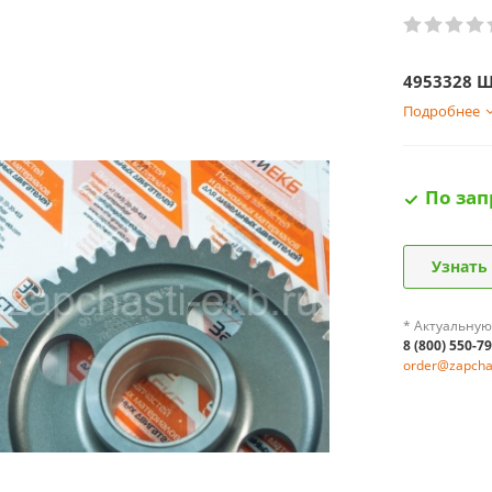
4953328 
Подробнее
По зап
Узнать
* Актуальную
8 (800) 550-7
order@zapchas