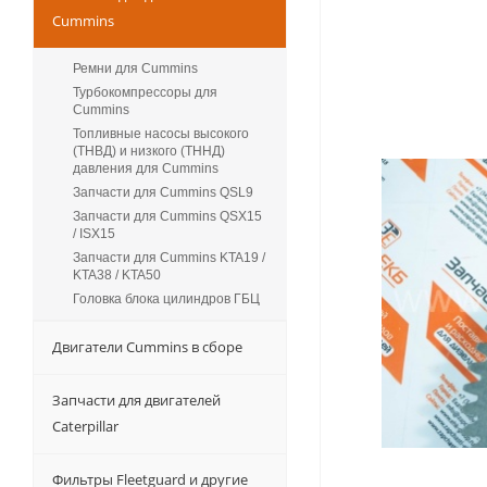
Cummins
Ремни для Cummins
Турбокомпрессоры для
Сummins
Топливные насосы высокого
(ТНВД) и низкого (ТННД)
давления для Cummins
Запчасти для Cummins QSL9
Запчасти для Cummins QSX15
/ ISX15
Запчасти для Cummins KTA19 /
KTA38 / KTA50
Головка блока цилиндров ГБЦ
Двигатели Cummins в сборе
Запчасти для двигателей
Caterpillar
Фильтры Fleetguard и другие