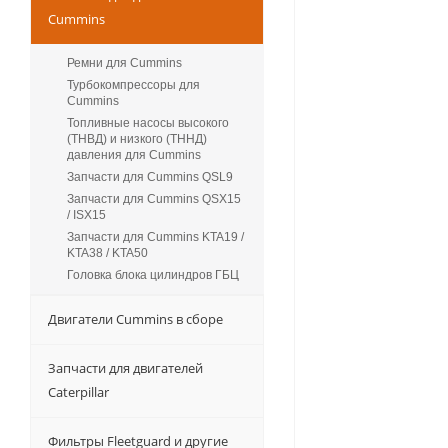
Cummins
Ремни для Cummins
Турбокомпрессоры для
Сummins
Топливные насосы высокого
(ТНВД) и низкого (ТННД)
давления для Cummins
Запчасти для Cummins QSL9
Запчасти для Cummins QSX15
/ ISX15
Запчасти для Cummins KTA19 /
KTA38 / KTA50
Головка блока цилиндров ГБЦ
Двигатели Cummins в сборе
Запчасти для двигателей
Caterpillar
Фильтры Fleetguard и другие