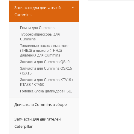
Запчасти для двигателей
Cummins
Ремни для Cummins
Турбокомпрессоры для
Сummins
Топливные насосы высокого
(ТНВД) и низкого (ТННД)
давления для Cummins
Запчасти для Cummins QSL9
Запчасти для Cummins QSX15
/ ISX15
Запчасти для Cummins KTA19 /
KTA38 / KTA50
Головка блока цилиндров ГБЦ
Двигатели Cummins в сборе
Запчасти для двигателей
Caterpillar