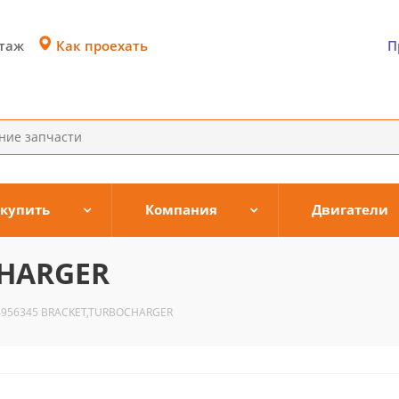
Как проехать
этаж
П
 купить
Компания
Двигатели
CHARGER
4956345 BRACKET,TURBOCHARGER