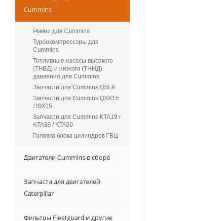
Cummins
Ремни для Cummins
Турбокомпрессоры для
Сummins
Топливные насосы высокого
(ТНВД) и низкого (ТННД)
давления для Cummins
Запчасти для Cummins QSL9
Запчасти для Cummins QSX15
/ ISX15
Запчасти для Cummins KTA19 /
KTA38 / KTA50
Головка блока цилиндров ГБЦ
Двигатели Cummins в сборе
Запчасти для двигателей
Caterpillar
Фильтры Fleetguard и другие