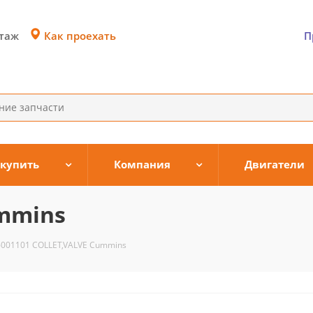
Как проехать
этаж
П
 купить
Компания
Двигатели
ummins
6001101 COLLET,VALVE Cummins