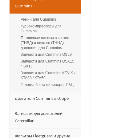
Cummins
Ремни для Cummins
Турбокомпрессоры для
Сummins
Топливные насосы высокого
(ТНВД) и низкого (ТННД)
давления для Cummins
Запчасти для Cummins QSL9
Запчасти для Cummins QSX15
/ ISX15
Запчасти для Cummins KTA19 /
KTA38 / KTA50
Головка блока цилиндров ГБЦ
Двигатели Cummins в сборе
Запчасти для двигателей
Caterpillar
Фильтры Fleetguard и другие