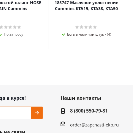
ростой шланг HOSE
185747 Масляное уплотнение
AIN Cummins
Cummins KTA19, KTA38, KTA50
По запросу
Есть в наличии штук - (4)
да в курсе!
Наши контакты
8 (800) 550-79-81
order@zapchasti-ekb.ru
ь на связи