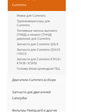
Cummins
Ремни для Cummins
Турбокомпрессоры для
Сummins
Топливные насосы высокого
(ТНВД) и низкого (ТННД)
давления для Cummins
Запчасти для Cummins QSL9
Запчасти для Cummins QSX15
/ ISX15
Запчасти для Cummins KTA19 /
KTA38 / KTA50
Головка блока цилиндров ГБЦ
Двигатели Cummins в сборе
Запчасти для двигателей
Caterpillar
Фильтры Fleetguard и другие