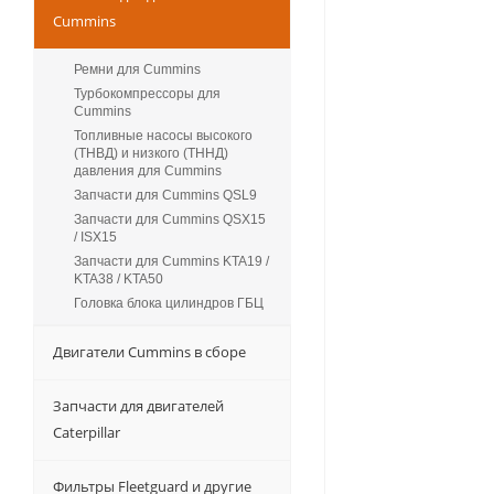
Cummins
Ремни для Cummins
Турбокомпрессоры для
Сummins
Топливные насосы высокого
(ТНВД) и низкого (ТННД)
давления для Cummins
Запчасти для Cummins QSL9
Запчасти для Cummins QSX15
/ ISX15
Запчасти для Cummins KTA19 /
KTA38 / KTA50
Головка блока цилиндров ГБЦ
Двигатели Cummins в сборе
Запчасти для двигателей
Caterpillar
Фильтры Fleetguard и другие