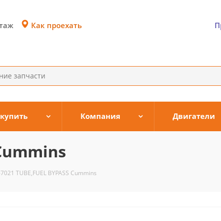
Как проехать
этаж
П
 купить
Компания
Двигатели
 Cummins
67021 TUBE,FUEL BYPASS Cummins