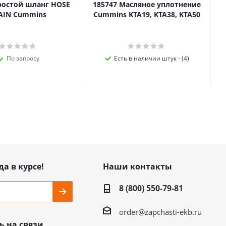
ростой шланг HOSE
185747 Масляное уплотнение
AIN Cummins
Cummins KTA19, KTA38, KTA50
По запросу
Есть в наличии штук - (4)
да в курсе!
Наши контакты
8 (800) 550-79-81
order@zapchasti-ekb.ru
ь на связи