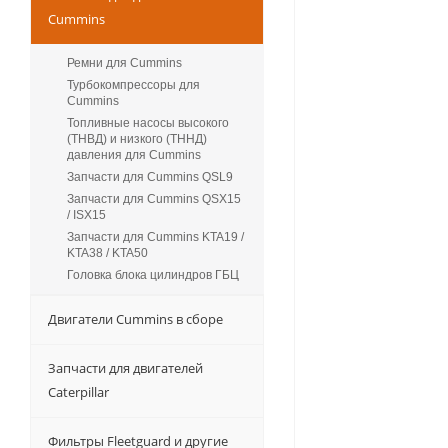
Cummins
Ремни для Cummins
Турбокомпрессоры для
Сummins
Топливные насосы высокого
(ТНВД) и низкого (ТННД)
давления для Cummins
Запчасти для Cummins QSL9
Запчасти для Cummins QSX15
/ ISX15
Запчасти для Cummins KTA19 /
KTA38 / KTA50
Головка блока цилиндров ГБЦ
Двигатели Cummins в сборе
Запчасти для двигателей
Caterpillar
Фильтры Fleetguard и другие