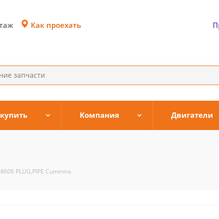
Как проехать
этаж
П
 купить
Компания
Двигатели
s
68606 PLUG,PIPE Cummins