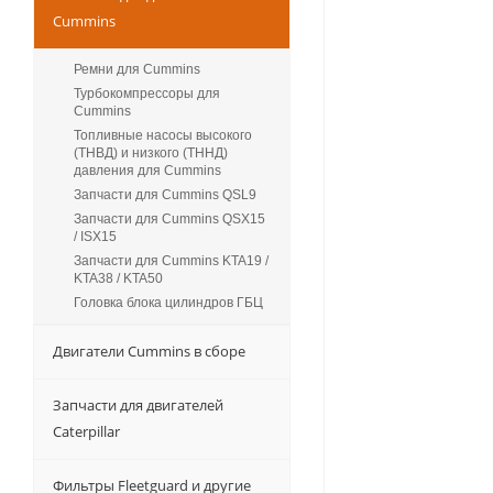
Cummins
Ремни для Cummins
Турбокомпрессоры для
Сummins
Топливные насосы высокого
(ТНВД) и низкого (ТННД)
давления для Cummins
Запчасти для Cummins QSL9
Запчасти для Cummins QSX15
/ ISX15
Запчасти для Cummins KTA19 /
KTA38 / KTA50
Головка блока цилиндров ГБЦ
Двигатели Cummins в сборе
Запчасти для двигателей
Caterpillar
Фильтры Fleetguard и другие