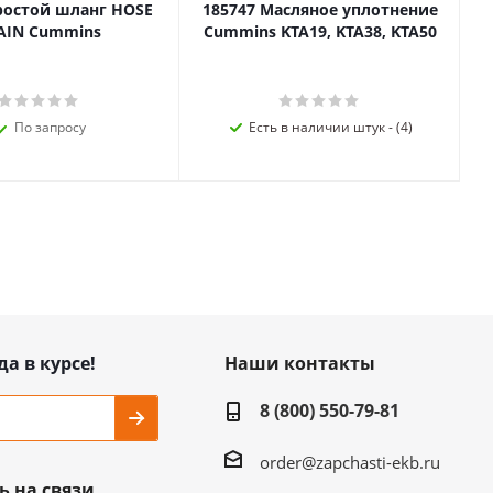
ростой шланг HOSE
185747 Масляное уплотнение
AIN Cummins
Cummins KTA19, KTA38, KTA50
По запросу
Есть в наличии штук - (4)
да в курсе!
Наши контакты
8 (800) 550-79-81
order@zapchasti-ekb.ru
ь на связи