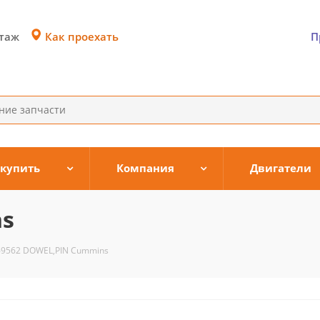
Как проехать
этаж
П
 купить
Компания
Двигатели
ns
69562 DOWEL,PIN Cummins