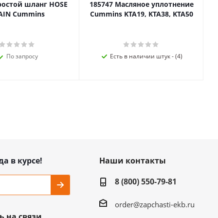
ростой шланг HOSE
185747 Масляное уплотнение
AIN Cummins
Cummins KTA19, KTA38, KTA50
По запросу
Есть в наличии штук - (4)
да в курсе!
Наши контакты
8 (800) 550-79-81
order@zapchasti-ekb.ru
ь на связи