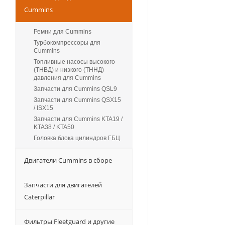
Cummins
Ремни для Cummins
Турбокомпрессоры для
Сummins
Топливные насосы высокого
(ТНВД) и низкого (ТННД)
давления для Cummins
Запчасти для Cummins QSL9
Запчасти для Cummins QSX15
/ ISX15
Запчасти для Cummins KTA19 /
KTA38 / KTA50
Головка блока цилиндров ГБЦ
Двигатели Cummins в сборе
Запчасти для двигателей
Caterpillar
Фильтры Fleetguard и другие