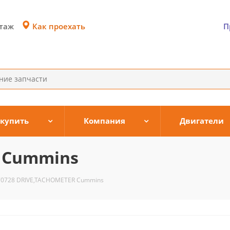
Как проехать
этаж
П
 купить
Компания
Двигатели
R Cummins
70728 DRIVE,TACHOMETER Cummins