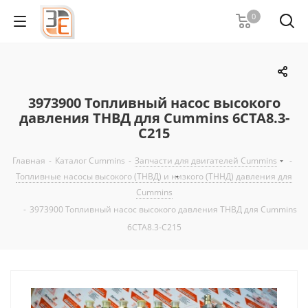
0
3973900 Топливный насос высокого
давления ТНВД для Cummins 6CTA8.3-
C215
Главная
-
Каталог Cummins
-
Запчасти для двигателей Cummins
-
Топливные насосы высокого (ТНВД) и низкого (ТННД) давления для
Cummins
-
3973900 Топливный насос высокого давления ТНВД для Cummins
6CTA8.3-C215